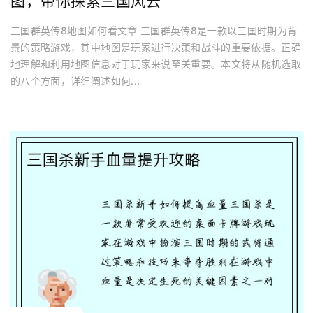
图，带你探索三国风云
三国群英传8地图如何看文章 三国群英传8是一款以三国时期为背
景的策略游戏，其中地图是玩家进行决策和战斗的重要依据。正确
地理解和利用地图信息对于玩家来说至关重要。本文将从随机选取
的八个方面，详细阐述如何...