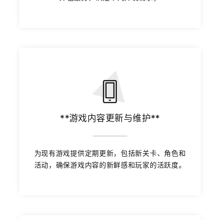
**游戏内容更新与维护**
为现有游戏提供定期更新，包括新关卡、角色和
活动，确保游戏内容的新鲜感和玩家的活跃度。