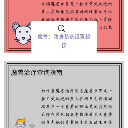
魔兽：隐身装备设置秘
技