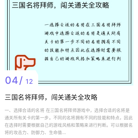
04
12
三国名将拜师，闯关通关全攻略
一、选择合适的名将 在三国名将拜师游戏中，选择合适的名将是
通关所有关卡的第一步。不同的名将拥有不同的技能和特点，因此
在选择时需要根据自己的游戏风格和策略来进行判断。可以根据名
将的攻击力、防御力、生命值...