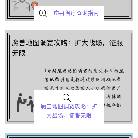
魔兽治疗查询指南
魔兽地图调宽攻略：扩
大战场，征服无限