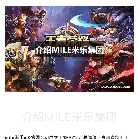
介绍MILE米乐集团
mile米乐m6官网
公司成立于1997年，总部位于贵州省凯里市。