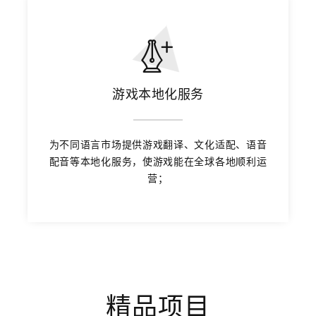
游戏本地化服务
为不同语言市场提供游戏翻译、文化适配、语音
配音等本地化服务，使游戏能在全球各地顺利运
营；
精品项目