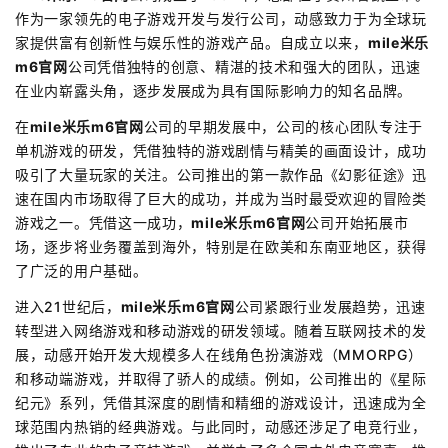
作为一家领先的电子游戏开发与发行公司，动感致力于为全球玩
家提供富有创新性与娱乐性的游戏产品。自成立以来，
mile米乐
m6官网
公司凭借独特的创意、精湛的技术和强大的团队，迅速
在业内崭露头角，逐步发展成为具有国际影响力的知名品牌。
在
mile米乐m6官网
公司的早期发展中，公司的核心团队专注于
单机游戏的研发，凭借独特的游戏剧情与精美的画面设计，成功
吸引了大量玩家的关注。公司推出的第一款作品《幻影征途》迅
速在国内市场取得了巨大的成功，并成为当时最受欢迎的冒险类
游戏之一。凭借这一成功，
mile米乐m6官网
公司开始拓展市
场，逐步将业务覆盖到海外，特别是在欧美和东南亚地区，获得
了广泛的用户基础。
进入21世纪后，
mile米乐m6官网
公司紧跟行业发展趋势，迅速
转型进入网络游戏和移动游戏的研发领域。随着互联网技术的发
展，动感开始开发大规模多人在线角色扮演游戏（MMORPG）
和移动端游戏，并取得了骄人的成绩。例如，公司推出的《星际
纪元》系列，凭借其深度的剧情和精细的游戏设计，迅速成为全
球范围内热销的经典游戏。与此同时，动感还涉足了电竞行业，