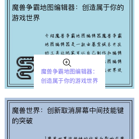
魔兽争霸地图编辑器：
创造属于你的游戏世界