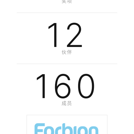
奖项
12
伙伴
160
成员