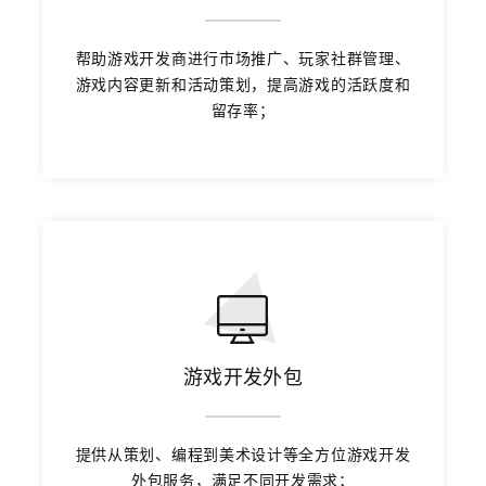
帮助游戏开发商进行市场推广、玩家社群管理、
游戏内容更新和活动策划，提高游戏的活跃度和
留存率；
游戏开发外包
提供从策划、编程到美术设计等全方位游戏开发
外包服务，满足不同开发需求；